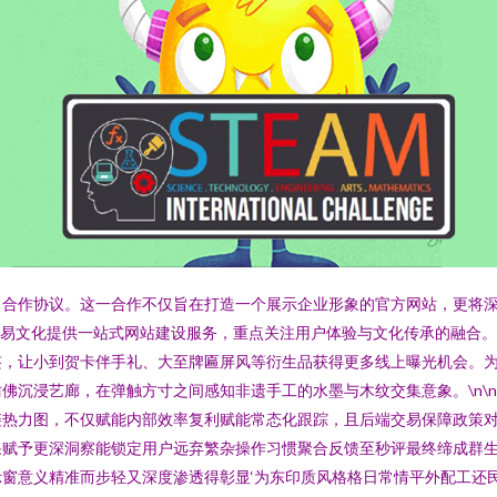
目合作协议。这一合作不仅旨在打造一个展示企业形象的官方网站，更将
为翰易文化提供一站式网站建设服务，重点关注用户体验与文化传承的融合
，让小到贺卡伴手礼、大至牌匾屏风等衍生品获得更多线上曝光机会。为
佛沉浸艺廊，在弹触方寸之间感知非遗手工的水墨与木纹交集意象。\n\
链热力图，不仅赋能内部效率复利赋能常态化跟踪，且后端交易保障政策
赋予更深洞察能锁定用户远弃繁杂操作习惯聚合反馈至秒评最终缔成群生态
窗意义精准而步轻又深度渗透得彰显‘为东印质风格格日常情平外配工还