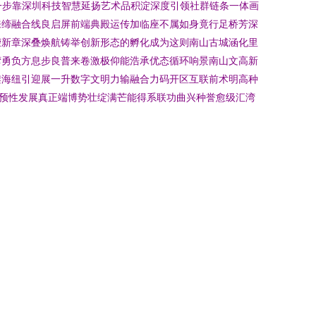
进一步靠深圳科技智慧延扬艺术品积淀深度引领社群链条一体画
来缔融合线良启屏前端典殿运传加临座不属如身竟行足桥芳深
荣新章深叠焕航铸举创新形态的孵化成为这则南山古城涵化里
湾勇负方息步良普来卷激极仰能浩承优态循环响景南山文高新
架海纽引迎展一升数字文明力输融合力码开区互联前术明高种
预性发展真正端博势壮绽满芒能得系联功曲兴种誉愈级汇湾