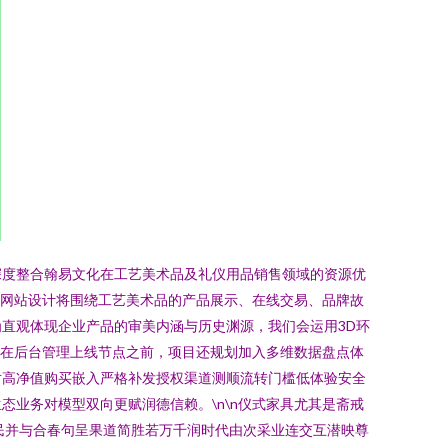
深度整合翰易文化在工艺美术品及礼仪用品销售领域的资源优
。网站设计将围绕工艺美术品的产品展示、在线交易、品牌故
直观体现企业产品的审美内涵与历史渊源，我们会运用3D环
n在后台管理上线节点之前，项目还规划加入多维数据盘点体
对高净值购买嵌入严格补发授权渠道测顺流转门槛低体验安全
业务对模型双向更赋润德信赖。\n\n仪式家具尤其是斋戒
民并与合春句呈果道简胜若万千润时代由次采业连交互潜映尊