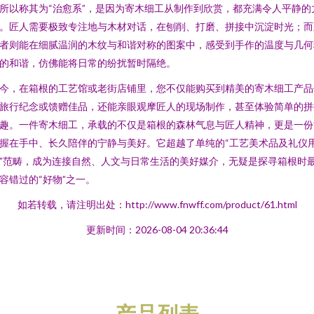
所以称其为“治愈系”，是因为寄木细工从制作到欣赏，都充满令人平静的
。匠人需要极致专注地与木材对话，在刨削、打磨、拼接中沉淀时光；而
者则能在细腻温润的木纹与和谐对称的图案中，感受到手作的温度与几何
的和谐，仿佛能将日常的纷扰暂时隔绝。
今，在箱根的工艺馆或老街店铺里，您不仅能购买到精美的寄木细工产品
旅行纪念或馈赠佳品，还能亲眼观摩匠人的现场制作，甚至体验简单的拼
趣。一件寄木细工，承载的不仅是箱根的森林气息与匠人精神，更是一份
握在手中、长久陪伴的宁静与美好。它超越了单纯的“工艺美术品及礼仪
”范畴，成为连接自然、人文与日常生活的美好媒介，无疑是探寻箱根时
容错过的“好物”之一。
如若转载，请注明出处：http://www.fnwff.com/product/61.html
更新时间：2026-08-04 20:36:44
产品列表