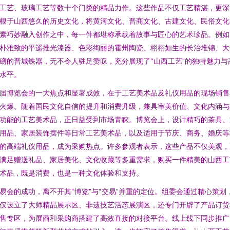
工艺、玻璃工艺等数十个门类的精品力作。这些作品不仅工艺精湛，更深
根于山西悠久的历史文化，将黄河文化、晋商文化、古建文化、民俗文化
素巧妙融入创作之中，每一件都堪称承载着故事与匠心的艺术珍品。例如
朴雅致的平遥推光漆器、色彩绚丽的霍州陶瓷、栩栩如生的长治堆锦、大
礴的晋城铁器，无不令人驻足赞叹，充分展现了“山西工艺”的独特魅力与
水平。
届博览会的一大焦点和显著成效，在于工艺美术品及礼仪用品的现场销售
火爆。随着国民文化自信的提升和消费升级，兼具审美价值、文化内涵与
功能的工艺美术品，正日益受到市场青睐。博览会上，设计精巧的茶具、
用品、家居装饰摆件等日常工艺美术品，以及适用于节庆、商务、婚庆等
的高端礼仪用品，成为采购热点。许多参观者表示，这些产品不仅美观，
满足赠送礼品、家居美化、文化收藏等多重需求，购买一件精美的山西工
术品，既是消费，也是一种文化体验和支持。
易会的成功，离不开其“博览”与“交易”并重的定位。组委会通过精心策划
仅设立了大师精品展示区、非遗技艺活态展演区，还专门开辟了产品订货
售专区，为展商和采购商搭建了高效直接的对接平台。线上线下同步推广