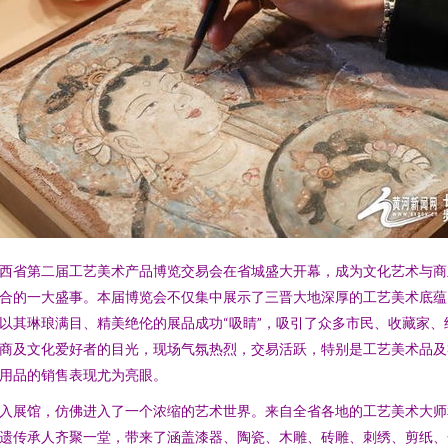
西省第二届工艺美术产品博览交易会在省城盛大开幕，成为文化艺术与商
合的一大盛事。本届博览会不仅集中展示了三晋大地深厚的工艺美术底蕴
以其琳琅满目、精美绝伦的展品成功“吸睛”，吸引了众多市民、收藏家、
商及文化爱好者的目光，现场气氛热烈，交易活跃，特别是工艺美术品及
用品的销售表现尤为亮眼。
入展馆，仿佛进入了一个浓缩的艺术世界。来自全省各地的工艺美术大师
遗传承人齐聚一堂，带来了涵盖漆器、陶瓷、木雕、砖雕、刺绣、剪纸、